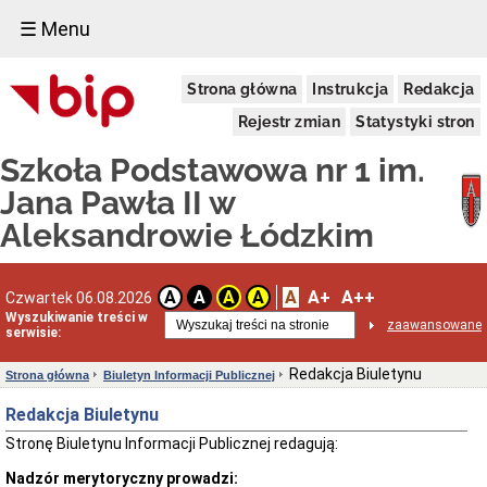
☰ Menu
Aktualności
Strona główna
Instrukcja
Redakcja
Patron
Jan
Rejestr zmian
Statystyki stron
Paweł
II
Szkoła Podstawowa nr 1 im.
Kalendarz
Jana Pawła II w
Szkolny
2025/2026
Aleksandrowie Łódzkim
Kadra
Pedagogiczna
2025/2026
A
A+
A++
A
A
A
A
Czwartek 06.08.2026
Wychowawcy
Wyszukiwanie treści w
2025/2026
zaawansowane
serwisie:
Statut
Dokumenty
Redakcja Biuletynu
Strona główna
Biuletyn Informacji Publicznej
Regulamin
Redakcja Biuletynu
BIP
Deklaracja
Stronę Biuletynu Informacji Publicznej redagują:
dostępności
Nadzór merytoryczny prowadzi:
Raport