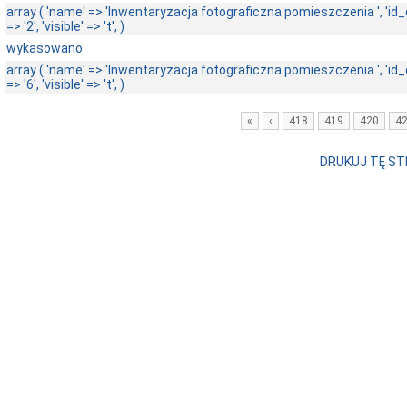
array ( 'name' => 'Inwentaryzacja fotograficzna pomieszczenia ', 'i
=> '2', 'visible' => 't', )
wykasowano
array ( 'name' => 'Inwentaryzacja fotograficzna pomieszczenia ', 'i
=> '6', 'visible' => 't', )
«
‹
418
419
420
4
DRUKUJ TĘ S