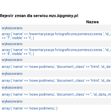
Rejestr zmian dla serwisu
mzs.bipgminy.pl
:
Nazwa
wykasowano
array ( 'name' => 'Inwentaryzacja fotograficzna pomieszczenia ', 'i
=> '7', 'visible' => 't', )
wykasowano
array ( 'name' => 'Inwentaryzacja fotograficzna pomieszczenia ', 'i
=> '4', 'visible' => 't', )
wykasowano
array ( 'name' => 'nowe podmenu', 'document_class' => 'html', 'id_data_m
wykasowano
array ( 'name' => 'nowe podmenu', 'document_class' => 'html', 'id_data_m
wykasowano
array ( 'name' => 'nowe podmenu', 'document_class' => '', 'id_data_menu_
wykasowano
array ( 'name' => 'nowe podmenu', )